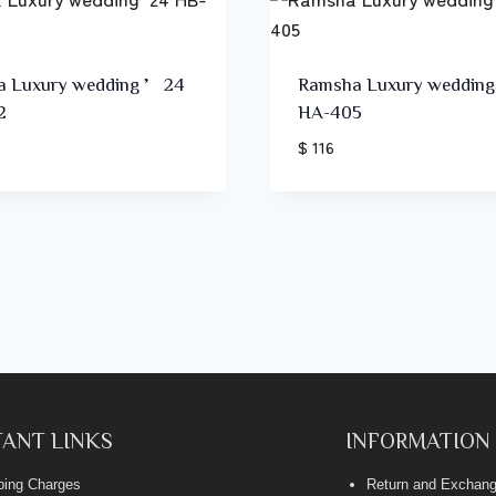
a Luxury wedding ’24
Ramsha Luxury weddin
2
HA-405
$ 116
ANT LINKS
INFORMATION
ping Charges
Return and Exchang