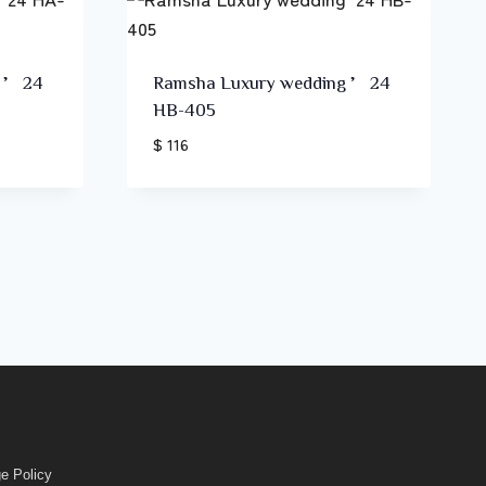
g ’24
Ramsha Luxury wedding ’24
HB-405
$ 116
e Policy