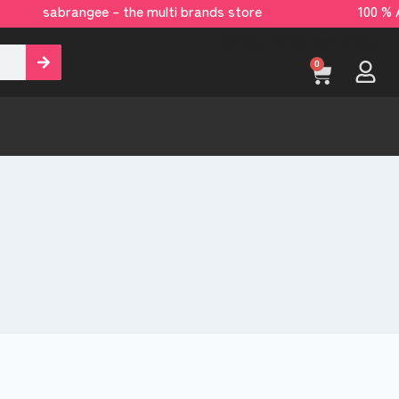
sabrangee – the multi brands store 100 % Al
[yaycurrency-switcher]
0