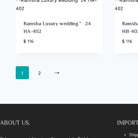
Ramsha Luxury wedding ’24
Ramsh
HA-402
HB-40
$ 116
$ 116
1
2
→
ABOUT US.
IMPORT
Ship